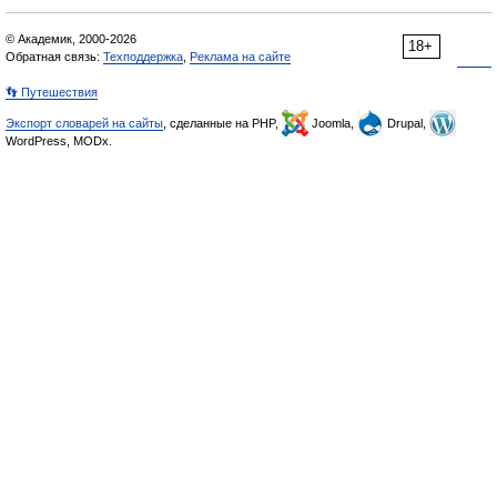
© Академик, 2000-2026
18+
Обратная связь:
Техподдержка
,
Реклама на сайте
👣 Путешествия
Экспорт словарей на сайты
, сделанные на PHP,
Joomla,
Drupal,
WordPress, MODx.