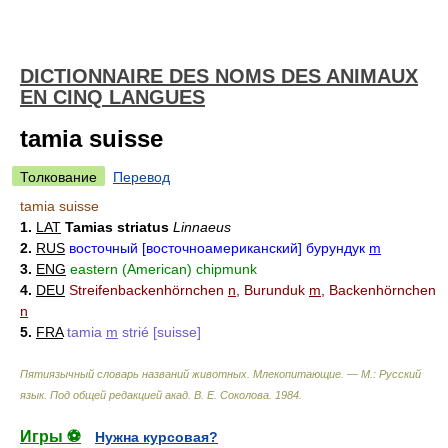
DICTIONNAIRE DES NOMS DES ANIMAUX
EN CINQ LANGUES
tamia suisse
Толкование
Перевод
tamia suisse
1.
LAT
Tamias striatus
Linnaeus
2.
RUS
восточный [восточноамериканский] бурундук
m
3.
ENG
eastern (American) chipmunk
4.
DEU
Streifenbackenhörnchen
n
, Burunduk
m
, Backenhörnchen
n
5.
FRA
tamia
m
strié [suisse]
Пятиязычный словарь названий животных. Млекопитающие. — М.: Русский
язык
.
Под общей редакцией акад. В. Е. Соколова
.
1984
.
Игры ⚽
Нужна курсовая?