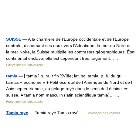
SUISSE
— À la charnière de l’Europe occidentale et de l’Europe
centrale, dispersant ses eaux vers l’Adriatique, la mer du Nord et
la mer Noire, la Suisse multiplie les contrastes géographiques. État
continental enclavé, elle est cependant très largement… …
Encyclopédie Universelle
tamia
— [ tamja ] n. m. • fin XVIIIe; lat. sc. tamia; p. ê. du gr.
tamias « économe » ♦ Petit écureuil de l Amérique du Nord et de l
Asie septentrionale, au pelage rayé dans le sens de l échine. ⇒
suisse. ● tamia nom masculin (latin scientifique tamia)… …
Encyclopédie Universelle
Tamia raye
— Tamia rayé Tamia rayé …
Wikipédia en Français