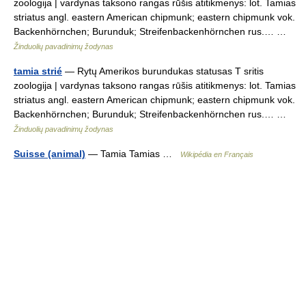
zoologija | vardynas taksono rangas rūšis atitikmenys: lot. Tamias
striatus angl. eastern American chipmunk; eastern chipmunk vok.
Backenhörnchen; Burunduk; Streifenbackenhörnchen rus.… …
Žinduolių pavadinimų žodynas
tamia strié
— Rytų Amerikos burundukas statusas T sritis
zoologija | vardynas taksono rangas rūšis atitikmenys: lot. Tamias
striatus angl. eastern American chipmunk; eastern chipmunk vok.
Backenhörnchen; Burunduk; Streifenbackenhörnchen rus.… …
Žinduolių pavadinimų žodynas
Suisse (animal)
— Tamia Tamias …
Wikipédia en Français