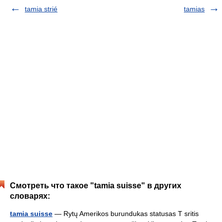
tamia strié
tamias
Смотреть что такое "tamia suisse" в других
словарях:
tamia suisse
— Rytų Amerikos burundukas statusas T sritis